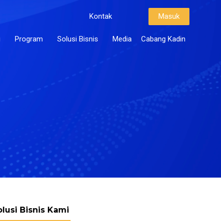
Kontak
Masuk
i
Program
Solusi Bisnis
Media
Cabang Kadin
olusi Bisnis Kami