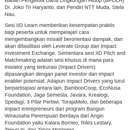
Badan Pengelola Dana Lingkungan Hidup (BPDLH)
Dr. Joko Tri Haryanto, dan Pendiri NTT Muda, Stela
Nau.
Sesi IID Learn memberikan kesempatan praktis
bagi peserta untuk mempelajari cara
mengembangkan inisiatif berorientasi dampak, dan
akan difasilitasi oleh Leverate Group dan Impact
Investment Exchange. Sementara sesi IID Pitch and
Matchmaking adalah sesi khusus di mana para
inisiator yang terkurasi (Impact Drivers)
dipasangkan dengan panel investor dan impact
enabler potensial. Adapun Impact Drivers yang turut
berpartisipasi antara lain, BambooCoop, EcoNusa
Foundation, Jaga Semesta, Javara, Krealogi,
Spedagi, 3 Pilar Pertiwi, TorajaMelo, dan beberapa
impact entrepreneurs dari program Bangun
Wirausaha Perempuan Berdaya dari Angin
Foundation yaitu Kalara Borneo, Riles Lestary,
Tenun.In, dan Timor Moringga.